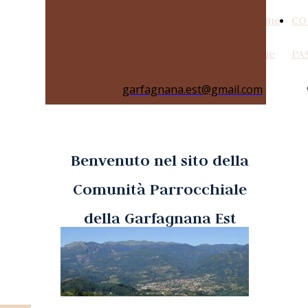
Home
CO
Page
PA
garfagnana.est@gmail.com
Benvenuto nel sito della
Comunità Parrocchiale
della Garfagnana Est